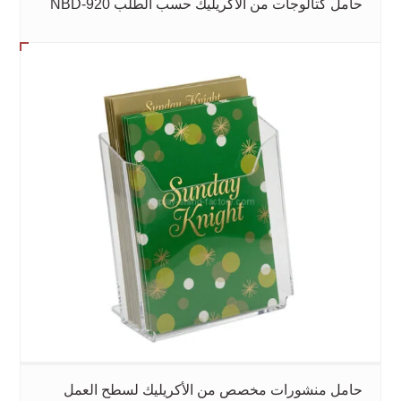
حامل كتالوجات من الأكريليك حسب الطلب NBD-920
حامل منشورات مخصص من الأكريليك لسطح العمل