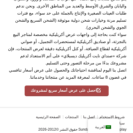
واليابان والشرق الأوسط والعديد من المناطق الأخرى. ونحن ندعم
طلبات العينات الصغيرة والإنتاج بالجملة على حد سواء، مع فترات
تسليم مرنة وخيارات شحن دولية موثوقة (الشحن السريع والشحن
الجوي والشحن البحري).
سواء كنت بحاجة إلى واجهات عرض أكريليكية مخصصة لمتاجر البيع
بالتجزئة، أو صناديق أكريليكية لمستحضرات التجميل، أو صواني
أكريليكية لقطاع الضيافة، أو كتل أكريليكية دقيقة لعرض المنتجات، فإن
شركة «صنداي نايت أكريليك ديسبلاي» على أتم الاستعداد لدعم
مشروعك بدءًا من مرحلة التصور وحتى التسليم.
اتصل بنا اليوم لمناقشة احتياجاتك والحصول على عرض أسعار تنافسي
في غضون 8 ساعات. لمعرفة المزيد عن منتجاتنا وخدماتنا.
احصل على عرض أسعار سريع لمشروعك
شروط الاستخدام
اتصل بنا
المنتجات
الصفحة الرئيسية
سياسة الخصوصية
العربية
حقوق النشر ©2012-2026 Sunday Knight Acrylic Display