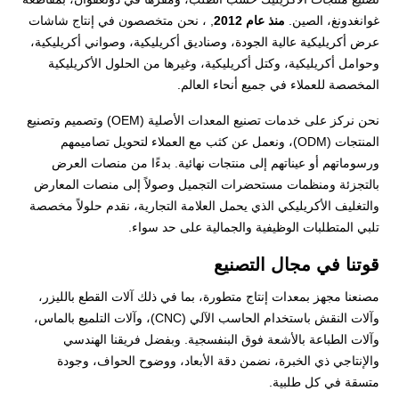
غوانغدونغ، الصين.
منذ عام 2012
, ، نحن متخصصون في إنتاج شاشات
عرض أكريليكية عالية الجودة، وصناديق أكريليكية، وصواني أكريليكية،
وحوامل أكريليكية، وكتل أكريليكية، وغيرها من الحلول الأكريليكية
المخصصة للعملاء في جميع أنحاء العالم.
نحن نركز على خدمات تصنيع المعدات الأصلية (OEM) وتصميم وتصنيع
المنتجات (ODM)، ونعمل عن كثب مع العملاء لتحويل تصاميمهم
ورسوماتهم أو عيناتهم إلى منتجات نهائية. بدءًا من منصات العرض
بالتجزئة ومنظمات مستحضرات التجميل وصولاً إلى منصات المعارض
والتغليف الأكريليكي الذي يحمل العلامة التجارية، نقدم حلولاً مخصصة
تلبي المتطلبات الوظيفية والجمالية على حد سواء.
قوتنا في مجال التصنيع
مصنعنا مجهز بمعدات إنتاج متطورة، بما في ذلك آلات القطع بالليزر،
وآلات النقش باستخدام الحاسب الآلي (CNC)، وآلات التلميع بالماس،
وآلات الطباعة بالأشعة فوق البنفسجية. وبفضل فريقنا الهندسي
والإنتاجي ذي الخبرة، نضمن دقة الأبعاد، ووضوح الحواف، وجودة
متسقة في كل طلبية.