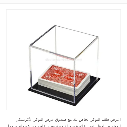
اعرض طقم البوكر الخاص بك مع صندوق عرض البوكر الأكريليكي
المخصص لدينا. يتميز بقاعدة سوداء وصندوق شفاف من 5 جوانب، مما