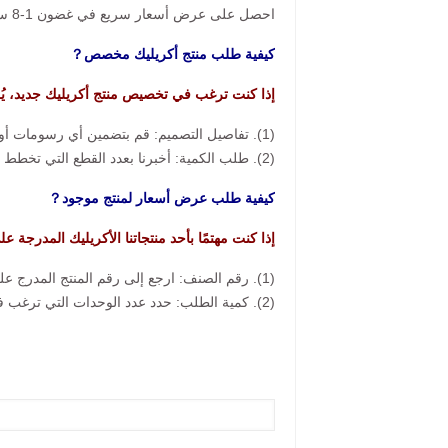
احصل على عرض أسعار سريع في غضون 1-8 ساعات عند إرسال استفسارك.
كيفية طلب منتج أكريليك مخصص？
إذا كنت ترغب في تخصيص منتج أكريليك جديد، يُ
(1). تفاصيل التصميم: قم بتضمين أي رسومات أو صور مرجعية أو مواصفات أو أفكار لديك.
(2). طلب الكمية: أخبرنا بعدد القطع التي تخطط لطلبها.
كيفية طلب عرض أسعار لمنتج موجود？
إذا كنت مهتمًا بأحد منتجاتنا الأكريليك المدرجة ع
(1). رقم الصنف: ارجع إلى رقم المنتج المدرج على الموقع الإلكتروني.
(2). كمية الطلب: حدد عدد الوحدات التي ترغب في شرائها.