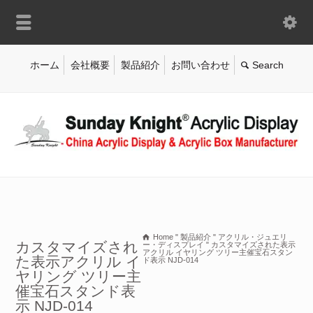
ホーム
会社概要
製品紹介
お問い合わせ
Home
"
製品紹介
"
アクリル・ジュエリ
カスタマイズされ
ー・ディスプレイ
"
カスタマイズされた表示
アクリル イヤリング ツリー主催宝石スタン
た表示アクリル イ
ド表示 NJD-014
ヤリング ツリー主
催宝石スタンド表
示 NJD-014