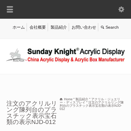
ホーム
会社概要
製品紹介
お問い合わせ
Home
"
製品紹介
"
アクリル・ジュエリ
注文のアクリルリ
ー・ディスプレイ
"
注文のアクリルリング陳
列台のプラスチック表示宝石類の表示NJD-
ング陳列台のプラ
012
スチック表示宝石
類の表示NJD-012