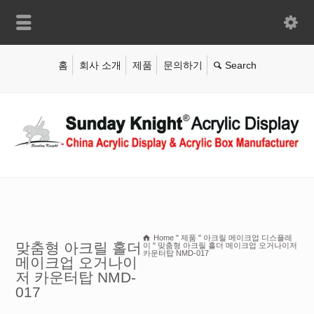
홈
회사 소개
제품
문의하기
Home
"
제품
"
아크릴 메이크업 디스플레
맞춤형 아크릴 홀더
이
"
맞춤형 아크릴 홀더 메이크업 오거나이저
카운터탑 NMD-017
메이크업 오거나이
저 카운터탑 NMD-
017