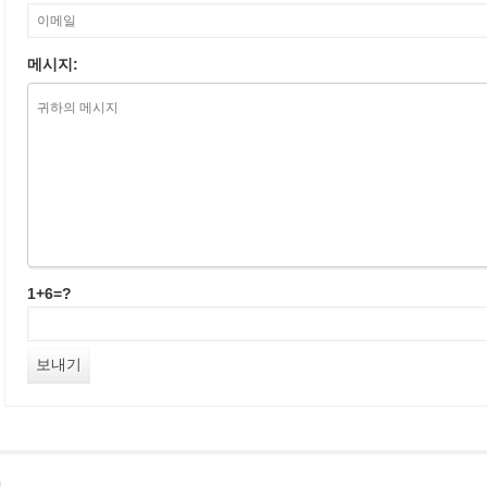
메시지:
1+6=?
침