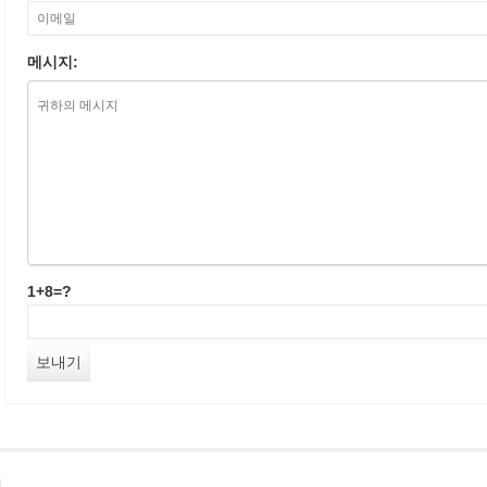
메시지:
1+8=?
침