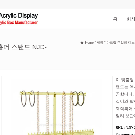
홈
회사
Home
"
제품
"
아크릴 주얼리 디
더 스탠드 NJD-
이 맞춤형
탠드는 액
공합니다.
걸이와 팔
제작되어 
얼리 보관
SKU:
NJD-