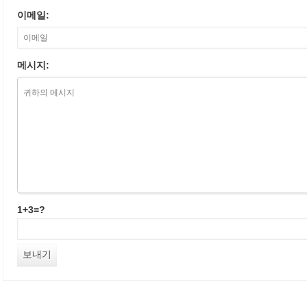
이메일:
메시지:
1+3=?