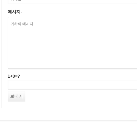
메시지:
1+3=?
침