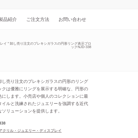
製品紹介
ご注文方法
お問い合わせ
レイ
"
卸し売り注文のプレキシガラスの円形リング表示ブロ
ックNJD-338
卸し売り注文のプレキシガラスの円形のリング
ックは優雅にリングを展示する明確な、円形の
色にします。小売店や個人のコレクションに最
タイルと洗練されたジュエリーを強調する近代
なソリューションを提供します。
338
アクリル・ジュエリー・ディスプレイ