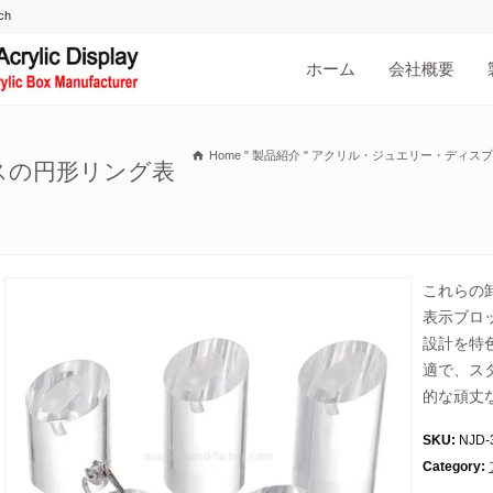
ホーム
会社概要
Home
"
製品紹介
"
アクリル・ジュエリー・ディスプ
スの円形リング表
これらの
表示ブロ
設計を特
適で、ス
的な頑丈
SKU:
NJD-
Category: