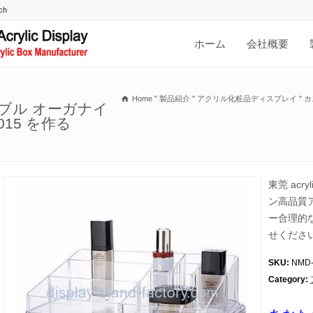
ホーム
会社概要
Home
"
製品紹介
"
アクリル化粧品ディスプレイ
"
カ
ブル オーガナイ
015 を作る
東莞 ac
ン高品質
ー合理的
せくださ
SKU:
NMD-
Category: